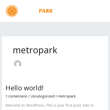
Ir
al
MENÚ
contenido
metropark
Hello world!
Hello
world!
1 comentario
/
Uncategorized
/
metropark
Welcome to WordPress. This is your first post. Edit or