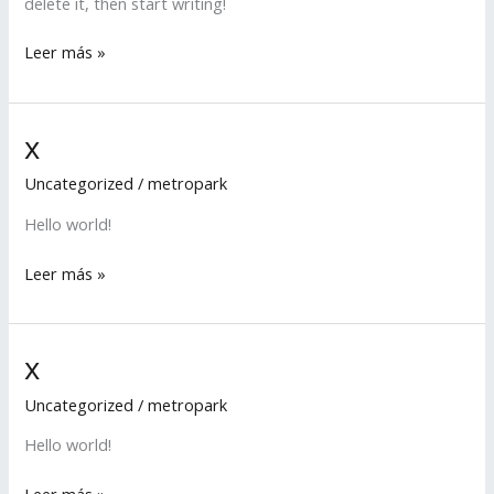
delete it, then start writing!
Leer más »
x
x
Uncategorized
/
metropark
Hello world!
Leer más »
x
x
Uncategorized
/
metropark
Hello world!