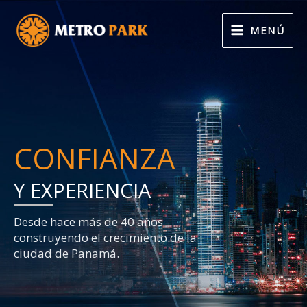
Ir
al
MENÚ
contenido
CONFIANZA
Y EXPERIENCIA
Desde hace más de 40 años
construyendo el crecimiento de la
ciudad de Panamá.